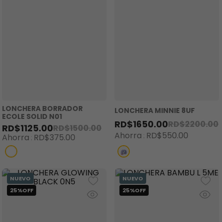
8
.
minnie
9
.
stitch
10
.
maletas
LONCHERA BORRADOR
LONCHERA MINNIE 8UF
ECOLE SOLID N01
RD$
1650
.
00
RD$
2200
.
00
RD$
1125
.
00
RD$
1500
.
00
Ahorra
RD$
550
.
00
Ahorra
RD$
375
.
00