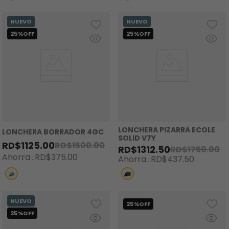
LONCHERA PIZARRA ECOLE
LONCHERA BORRADOR 4GC
SOLID V7Y
RD$
1125
.
00
RD$
1500
.
00
RD$
1312
.
50
RD$
1750
.
00
Ahorra
RD$
375
.
00
Ahorra
RD$
437
.
50