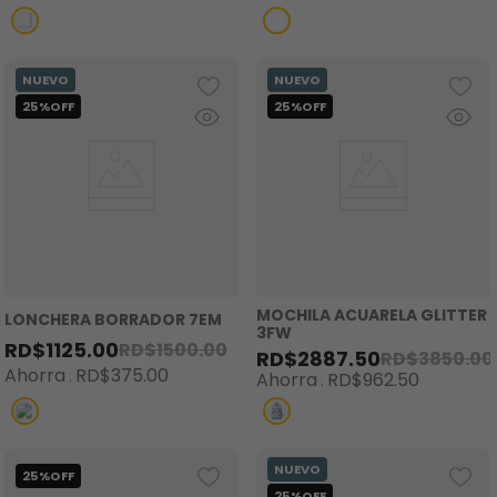
MOCHILA ACUARELA GLITTER
LONCHERA BORRADOR 7EM
3FW
RD$
1125
.
00
RD$
1500
.
00
RD$
2887
.
50
RD$
3850
.
00
Ahorra
RD$
375
.
00
Ahorra
RD$
962
.
50