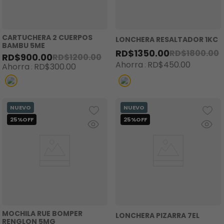
CARTUCHERA 2 CUERPOS
LONCHERA RESALTADOR 1KC
BAMBU 5ME
RD$
1350
.
00
RD$
1800
.
00
RD$
900
.
00
RD$
1200
.
00
Ahorra
RD$
450
.
00
Ahorra
RD$
300
.
00
MOCHILA RUE BOMPER
LONCHERA PIZARRA 7EL
RENGLON 5MG