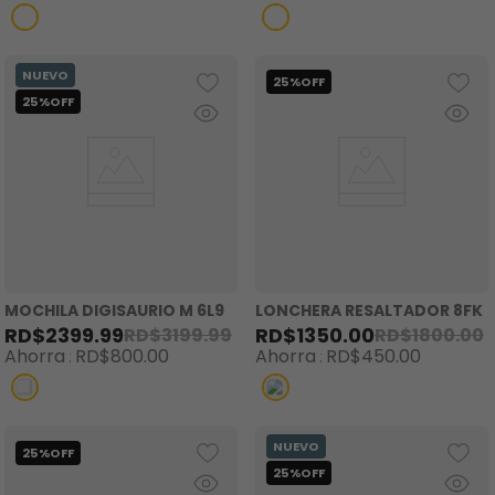
MOCHILA DIGISAURIO M 6L9
LONCHERA RESALTADOR 8FK
RD$
2399
.
99
RD$
1350
.
00
RD$
3199
.
99
RD$
1800
.
00
Ahorra
RD$
800
.
00
Ahorra
RD$
450
.
00