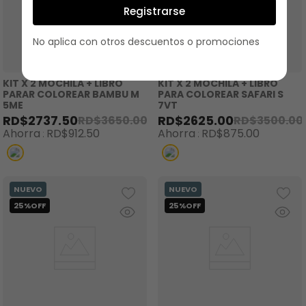
Registrarse
No aplica con otros descuentos o promociones
KIT X 2 MOCHILA + LIBRO
KIT X 2 MOCHILA + LIBRO
PARAR COLOREAR BAMBU M
PARA COLOREAR SAFARI S
5ME
7VT
RD$
2737
.
50
RD$
2625
.
00
RD$
3650
.
00
RD$
3500
.
00
Ahorra
RD$
912
.
50
Ahorra
RD$
875
.
00