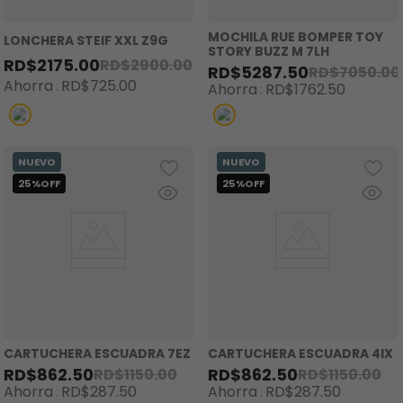
MOCHILA RUE BOMPER TOY
LONCHERA STEIF XXL Z9G
STORY BUZZ M 7LH
RD$
2175
.
00
RD$
2900
.
00
RD$
5287
.
50
RD$
7050
.
00
Ahorra
RD$
725
.
00
Ahorra
RD$
1762
.
50
CARTUCHERA ESCUADRA 7EZ
CARTUCHERA ESCUADRA 4IX
RD$
862
.
50
RD$
862
.
50
RD$
1150
.
00
RD$
1150
.
00
Ahorra
RD$
287
.
50
Ahorra
RD$
287
.
50