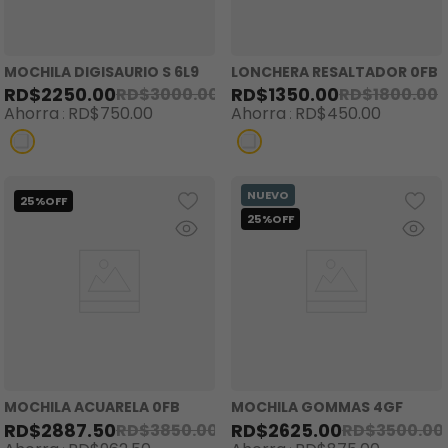
MOCHILA DIGISAURIO S 6L9
LONCHERA RESALTADOR 0FB
RD$
2250
.
00
RD$
1350
.
00
RD$
3000
.
00
RD$
1800
.
00
Ahorra
RD$
750
.
00
Ahorra
RD$
450
.
00
MOCHILA ACUARELA 0FB
MOCHILA GOMMAS 4GF
RD$
2887
.
50
RD$
2625
.
00
RD$
3850
.
00
RD$
3500
.
00