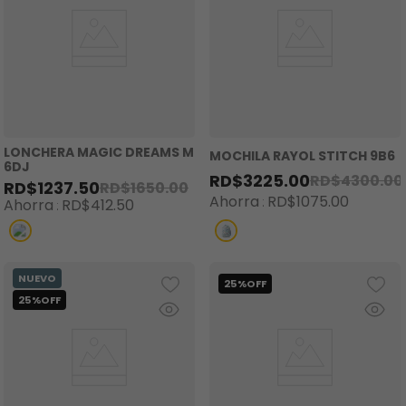
LONCHERA MAGIC DREAMS M
MOCHILA RAYOL STITCH 9B6
6DJ
RD$
3225
.
00
RD$
4300
.
00
RD$
1237
.
50
RD$
1650
.
00
Ahorra
RD$
1075
.
00
Ahorra
RD$
412
.
50