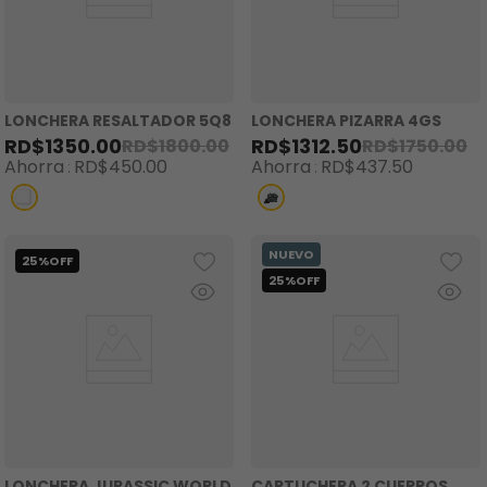
LONCHERA RESALTADOR 5Q8
LONCHERA PIZARRA 4GS
RD$
1350
.
00
RD$
1312
.
50
RD$
1800
.
00
RD$
1750
.
00
Ahorra
RD$
450
.
00
Ahorra
RD$
437
.
50
LONCHERA JURASSIC WORLD
CARTUCHERA 2 CUERPOS