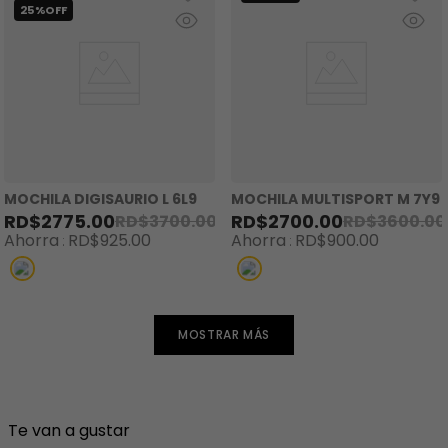
MOCHILA DIGISAURIO L 6L9
MOCHILA MULTISPORT M 7Y9
RD$
2775
.
00
RD$
2700
.
00
RD$
3700
.
00
RD$
3600
.
00
Ahorra
RD$
925
.
00
Ahorra
RD$
900
.
00
MOSTRAR MÁS
Te van a gustar