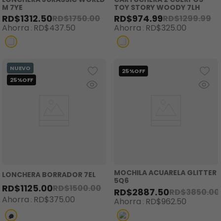
M 7YE
TOY STORY WOODY 7LH
RD$
1312
.
50
RD$
974
.
99
RD$
1750
.
00
RD$
1299
.
99
Ahorra
RD$
437
.
50
Ahorra
RD$
325
.
00
MOCHILA ACUARELA GLITTER
LONCHERA BORRADOR 7EL
5Q6
RD$
1125
.
00
RD$
1500
.
00
RD$
2887
.
50
RD$
3850
.
00
Ahorra
RD$
375
.
00
Ahorra
RD$
962
.
50