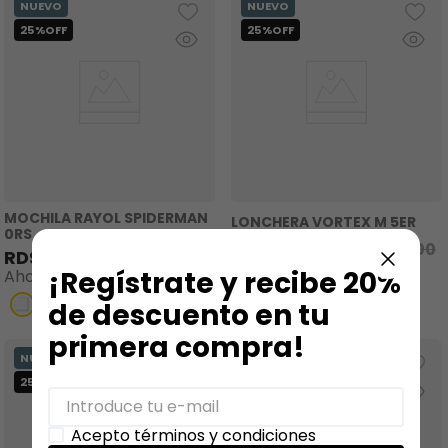
MOCHILA RAYOL SPIDERMAN
LONCHERA VORTEX M 5ER
0RS
RD$
1275
.
00
RD$
1700
.
00
RD$
3225
.
00
RD$
4300
.
00
Ahorra
RD$
425
.
00
¡Regístrate y recibe 20%
Ahorra
RD$
1075
.
00
de descuento en tu
primera compra!
Acepto términos y condiciones