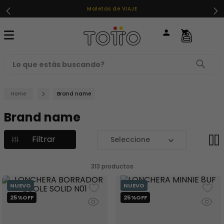
Maletas de VIAJE
Lo que estás buscando?
TÉRMINOS MÁS BUSCADOS
Brand name
1
.
loncheras
Brand name
2
.
mochilas
Filtrar
3
.
cartuchera
4
.
lonchera
313
productos
5
.
mochila
6
.
toy story
7
.
spiderman