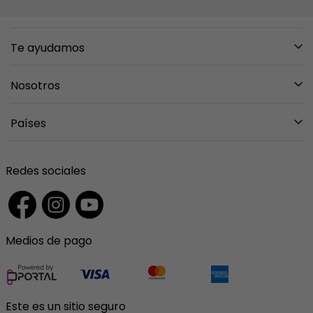
Te ayudamos
Mis pedidos
Nosotros
Mi carrito
Sobre nosotros
Países
Entregas y Devoluciones
Tiendas
Preguntas Frecuentes
Mexico
Contáctanos
Redes sociales
Garantías
Guatemala
Ventas Institucionales
Costa Rica
Medios de pago
El Salvador
Panama
Puerto Rico
Este es un sitio seguro