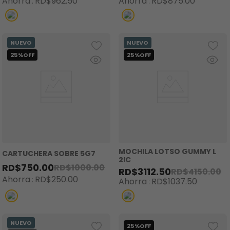
Ahorra
RD$
962
.
50
Ahorra
RD$
875
.
00
MOCHILA LOTSO GUMMY L
CARTUCHERA SOBRE 5G7
2IC
RD$
750
.
00
RD$
1000
.
00
RD$
3112
.
50
RD$
4150
.
00
Ahorra
RD$
250
.
00
Ahorra
RD$
1037
.
50