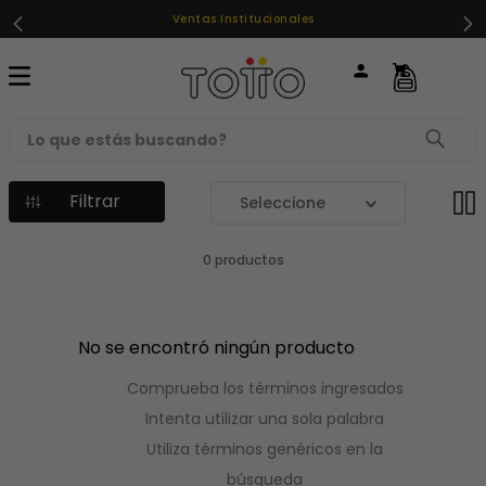
Ventas Institucionales
Lo que estás buscando?
Filtrar
TÉRMINOS MÁS BUSCADOS
1
.
loncheras
0
productos
2
.
mochilas
3
.
cartuchera
No se encontró ningún producto
4
.
lonchera
Comprueba los términos ingresados
5
.
mochila
Intenta utilizar una sola palabra
6
.
toy story
Utiliza términos genéricos en la
7
.
spiderman
búsqueda