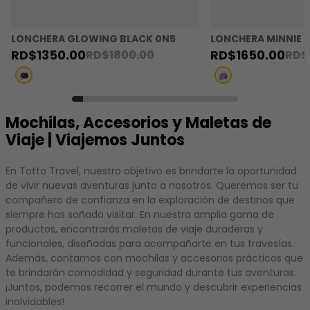
LONCHERA GLOWING BLACK 0N5
LONCHERA MINNIE 
RD$
1350
.
00
RD$
1650
.
00
RD$
1800
.
00
RD$
Mochilas, Accesorios y Maletas de
Viaje | Viajemos Juntos
En Totto Travel, nuestro objetivo es brindarte la oportunidad
de vivir nuevas aventuras junto a nosotros. Queremos ser tu
compañero de confianza en la exploración de destinos que
siempre has soñado visitar. En nuestra amplia gama de
productos, encontrarás maletas de viaje duraderas y
funcionales, diseñadas para acompañarte en tus travesías.
Además, contamos con mochilas y accesorios prácticos que
te brindarán comodidad y seguridad durante tus aventuras.
¡Juntos, podemos recorrer el mundo y descubrir experiencias
inolvidables!