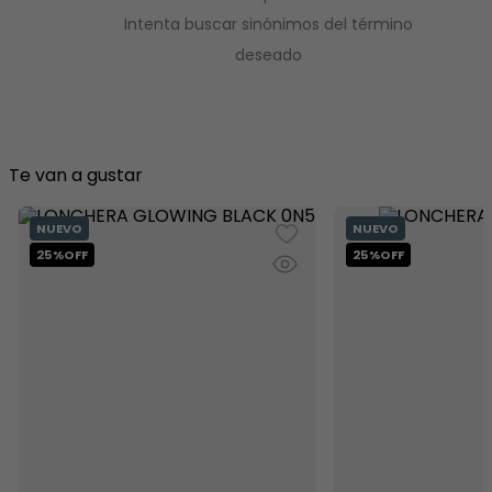
8
.
minnie
Intenta buscar sinónimos del término
deseado
9
.
stitch
10
.
maletas
Te van a gustar