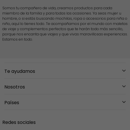
Somos tu compañero de vida, creamos productos para cada
miembro de la familia y para todas las ocasiones. Ya seas mujer u
hombre, o si estás buscando mochilas, ropa o accesorios para niña o
niño, aquí lo tienes todo. Te acompañamos por el mundo con maletas
de viaje y complementos perfectos que te harán todo más sencillo,
porque nos encanta que viajes y que vivas maravillosas experiencias.
Estamos en todo.
Te ayudamos
Mis pedidos
Nosotros
Mi carrito
Sobre nosotros
Países
Entregas y Devoluciones
Tiendas
Preguntas Frecuentes
Mexico
Contáctanos
Redes sociales
Garantías
Guatemala