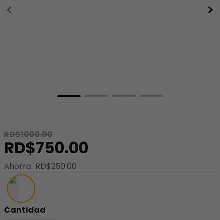
8
.
minnie
9
.
stitch
10
.
maletas
RD$
1000
.
00
RD$
750
.
00
Ahorra
RD$
250
.
00
Cantidad