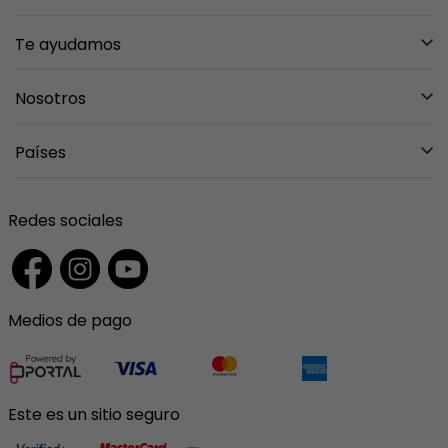
Te ayudamos
Mis pedidos
Nosotros
Mi carrito
Sobre nosotros
Países
Entregas y Devoluciones
Tiendas
Preguntas Frecuentes
Mexico
Contáctanos
Redes sociales
Garantías
Guatemala
Ventas Institucionales
Costa Rica
Medios de pago
El Salvador
Panama
Puerto Rico
Este es un sitio seguro
Colombia