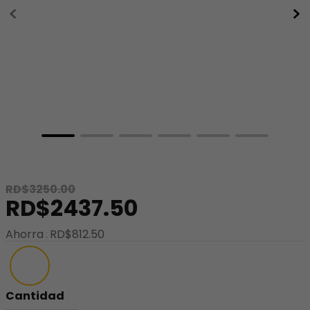
8
.
minnie
9
.
stitch
10
.
maletas
RD$
3250
.
00
RD$
2437
.
50
Ahorra
RD$
812
.
50
Cantidad