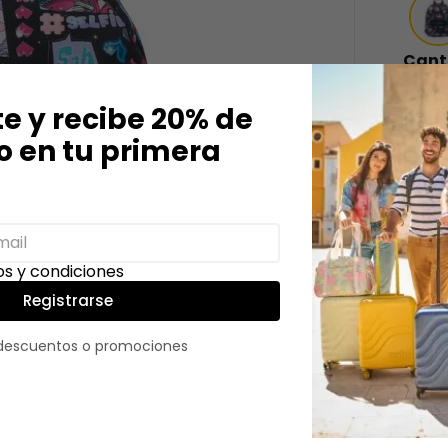
Cant
－
te y recibe 20% de
 en tu primera
Descri
s y condiciones
La moc
Registrarse
pequeño
contrib
 descuentos o promociones
aproxi
con un 
la bote
ergonó