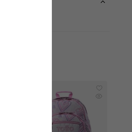
es
Estampado
o
:
Pequeño
:
Niña
dad
:
Estudio
Viaje
Kids