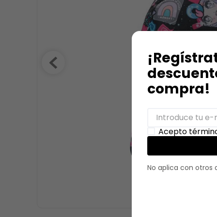
9
.
stitch
10
.
maletas
¡Regístra
descuento
compra!
Acepto término
No aplica con otros