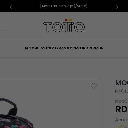
[Maletas de Viaje(/viaje)
MOCHILAS
CARTERAS
ACCESORIOS
VIAJE
MOC
MA04E
RD$
3
RD
Ahor