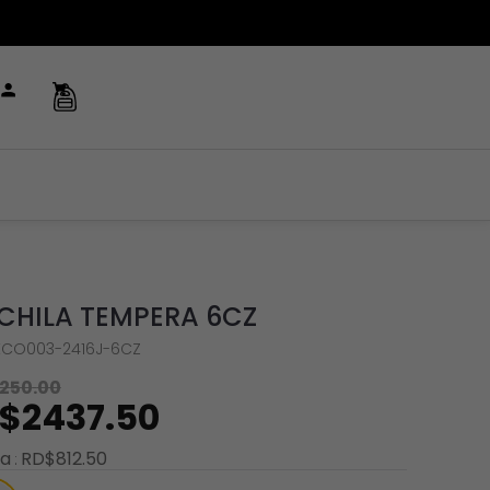
HILA TEMPERA 6CZ
CO003-2416J-6CZ
250
.
00
$
2437
.
50
ra
RD$
812
.
50