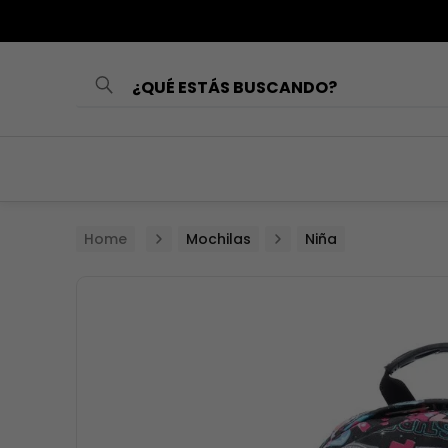
¿QUÉ ESTÁS BUSCANDO?
TÉRMINOS MÁS
BUSCADOS
1
.
loncheras
2
.
mochilas
Mochilas
Niña
3
.
cartuchera
4
.
lonchera
5
.
mochila
6
.
toy story
7
.
spiderman
8
.
minnie