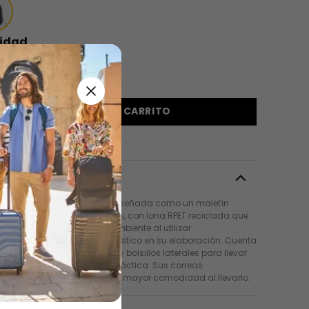
idad
＋
AGREGAR AL CARRITO
pción
hila Juvenil Tempera está diseñada como un maletín
 para tablet de 10 pulgadas, con lona RPET reciclada que
uye al cuidado del medio ambiente al utilizar
madamente 7 botellas de plástico en su elaboración. Cuenta
organizador con portallave y bolsillos laterales para llevar
lla o la sombrilla de forma práctica. Sus correas
micas con air mesh brindan mayor comodidad al llevarlo.