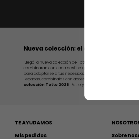
Nueva colección: el color de tu destin
¡Llegó la nueva colección de Totto! presentando diseños in
combinaran con cada destino que escojas. Además, te ofr
para adaptarse a tus necesidades, desde nuevas maletas de
llegadas, combínalas con accesorios y ropa para todos,
tam
colección Totto 2025
. ¡Estilo y practicidad en cada artículo!
TE AYUDAMOS
NOSOTRO
Mis pedidos
Sobre nos