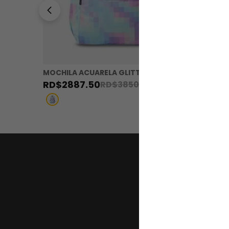
MOCHILA ACUARELA GLITTER 3FW
MOCHILA
RD$
2887
.
50
RD$
24
RD$
3850
.
00
Regístr