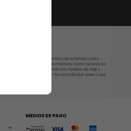
 casa
os productos para cada miembro de la familia y para
u hombre, o si estás buscando mochilas, ropa o accesorios
do. Te acompañamos por el mundo con maletas de viaje y
n todo más sencillo, porque nos encanta que viajes y que
tamos en todo.
MEDIOS DE PAGO