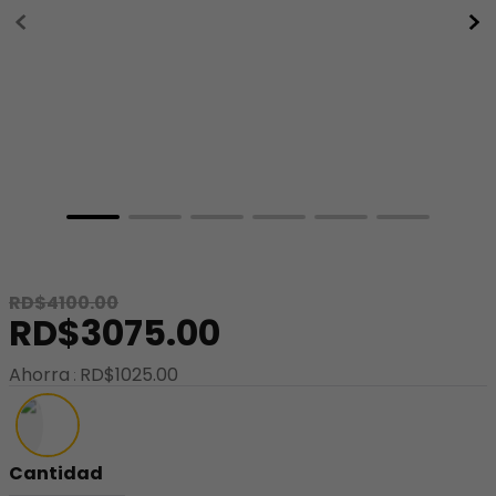
8
.
minnie
9
.
stitch
10
.
maletas
RD$
4100
.
00
RD$
3075
.
00
Ahorra
RD$
1025
.
00
Cantidad