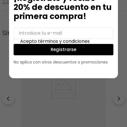
Actividad
:
Estudio
Viaje
20% de descuento en tu
primera compra!
Similares
Acepto términos y condiciones
Registrarse
No aplica con otros descuentos o promociones