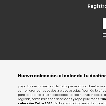
Regístr
Nueva colección: el color de tu destin
¡Llegó la nueva colección de Totto! presentando diseños in
combinaran con cada destino que escojas. Además, te ofr
para adaptarse a tus necesidades, desde nuevas maletas de
llegadas, combínalas con accesorios y ropa para todos,
tam
colección Totto 2025
. ¡Estilo y practicidad en cada artículo!