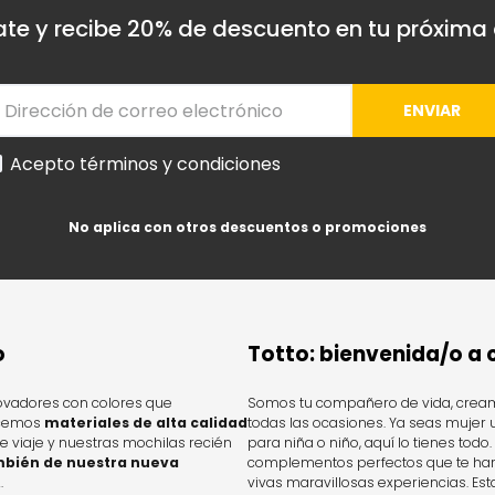
ate y recibe 20% de descuento en tu próxim
ENVIAR
Acepto términos y condiciones
No aplica con otros descuentos o promociones
o
Totto: bienvenida/o a
novadores con colores que
Somos tu compañero de vida, cream
ecemos
materiales de alta calidad
todas las ocasiones. Ya seas mujer 
 viaje y nuestras mochilas recién
para niña o niño, aquí lo tienes to
bién de nuestra nueva
complementos perfectos que te hará
.
vivas maravillosas experiencias. Es