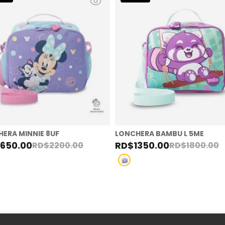
ERA MINNIE 8UF
LONCHERA BAMBU L 5ME
1650
.
00
RD$
1350
.
00
RD$
2200
.
00
RD$
1800
.
00