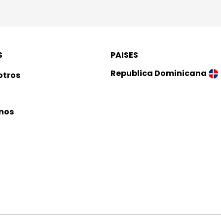
S
PAISES
Republica Dominicana
otros
Mexico
nos
Guatemala
Costa Rica
El Salvador
Panama
Puerto Rico