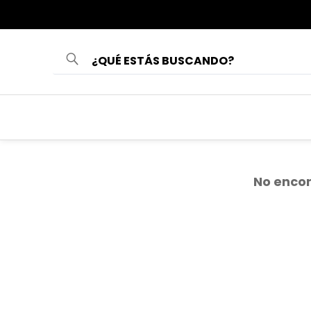
¿QUÉ ESTÁS BUSCANDO?
TÉRMINOS MÁS
BUSCADOS
1
.
loncheras
2
.
mochilas
No encon
3
.
cartuchera
4
.
lonchera
5
.
mochila
6
.
toy story
7
.
spiderman
8
.
minnie