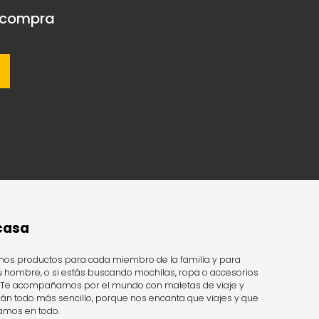
a compra
 casa
os productos para cada miembro de la familia y para
u hombre, o si estás buscando mochilas, ropa o accesorios
do. Te acompañamos por el mundo con maletas de viaje y
n todo más sencillo, porque nos encanta que viajes y que
tamos en todo.