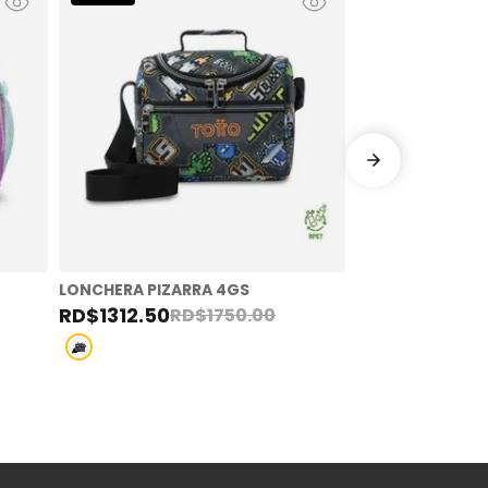
LONCHERA PIZARRA 4GS
RD$
1312
.
50
RD$
1750
.
00