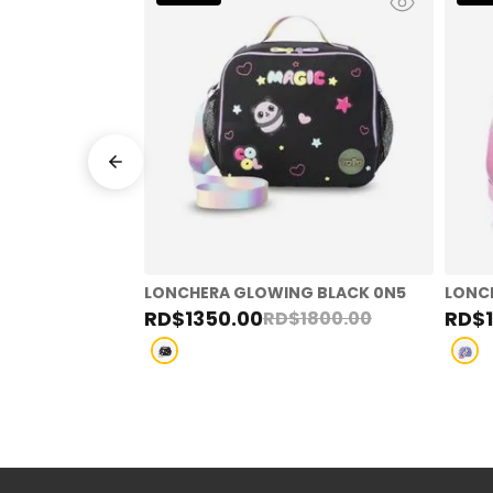
LONCHERA GLOWING BLACK 0N5
LONCH
RD$
1350
.
00
RD$
RD$
1800
.
00