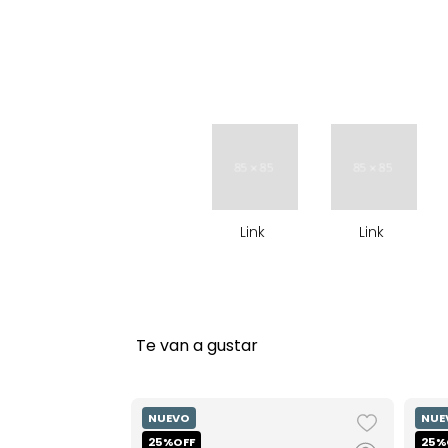
9
.
stitch
10
.
maletas
Link
Link
Te van a gustar