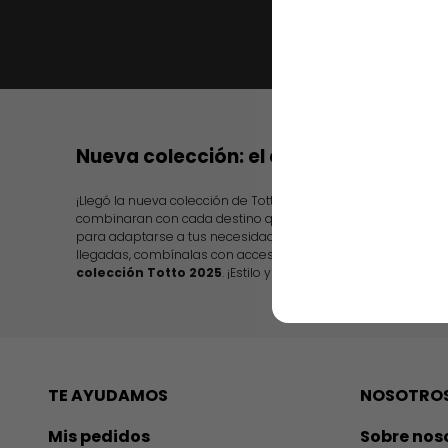
Nueva colección: el color de tu destin
¡Llegó la nueva colección de Totto! presentando diseños in
combinaran con cada destino que escojas. Además, te ofr
para adaptarse a tus necesidades, desde nuevas maletas de
llegadas, combínalas con accesorios y ropa para todos,
tam
colección Totto 2025
. ¡Estilo y practicidad en cada artículo!
TE AYUDAMOS
NOSOTRO
Mis pedidos
Sobre nos