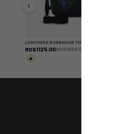
LONCHERA BORRADOR 7EL
LONCHER
RD$
1125
.
00
RD$
131
RD$
1500
.
00
Regístr