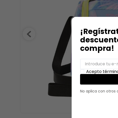
9
.
stitch
10
.
maletas
¡Regístra
descuento
compra!
Acepto término
No aplica con otros