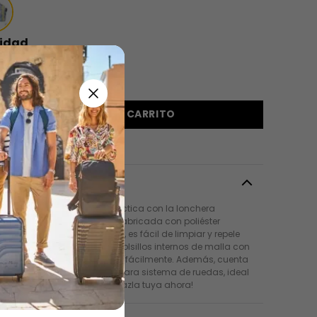
idad
＋
AGREGAR AL CARRITO
pción
tus alimentos de manera práctica con la lonchera
dor! Esta lonchera grande, fabricada con poliéster
do de botellas plásticas RPET, es fácil de limpiar y repele
s. Su apertura de 180° y los bolsillos internos de malla con
lera permiten organizar todo fácilmente. Además, cuenta
reas ajustables y pasador para sistema de ruedas, ideal
ransportar cómodamente. ¡Hazla tuya ahora!