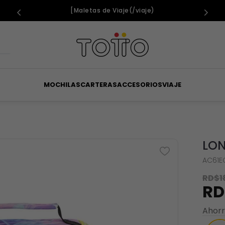
NEW COLLECTION
MOCHILAS
CARTERAS
ACCESORIOS
VIAJE
LON
AC61E
RD$
1
RD
Ahor