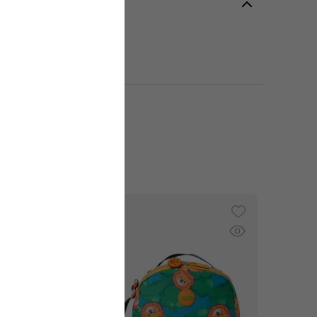
es
Estampado
o
:
Grande
ión
:
Ecole
:
Niña
dad
:
Estudio