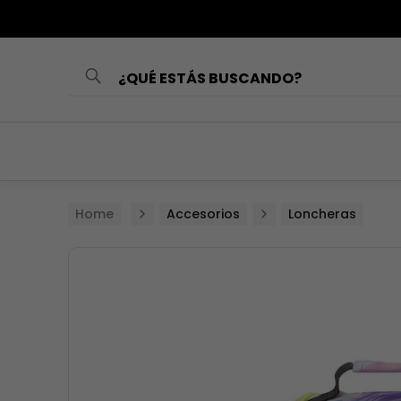
¿QUÉ ESTÁS BUSCANDO?
TÉRMINOS MÁS
BUSCADOS
1
.
loncheras
2
.
mochilas
Accesorios
Loncheras
3
.
cartuchera
4
.
lonchera
5
.
mochila
6
.
toy story
7
.
spiderman
8
.
minnie