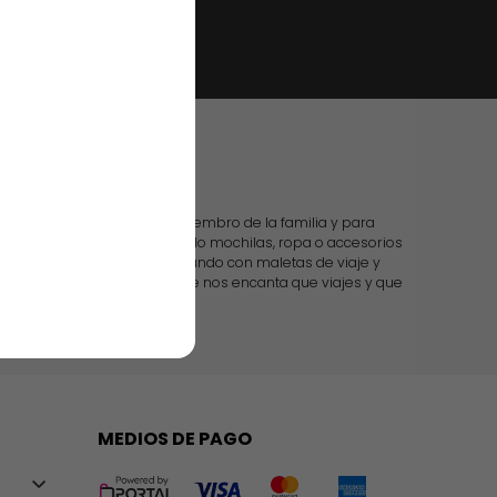
 casa
os productos para cada miembro de la familia y para
u hombre, o si estás buscando mochilas, ropa o accesorios
do. Te acompañamos por el mundo con maletas de viaje y
n todo más sencillo, porque nos encanta que viajes y que
tamos en todo.
MEDIOS DE PAGO