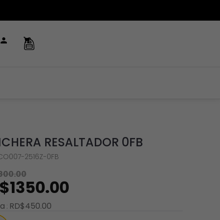
CHERA RESALTADOR 0FB
CO007-2516Z-0FB
800
.
00
$
1350
.
00
ra
RD$
450
.
00