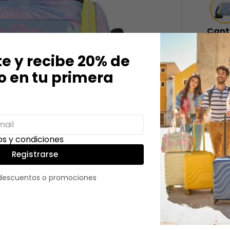
Cant
－
te y recibe 20% de
 en tu primera
Descri
s y condiciones
¡Lleva 
Registrarse
Resalta
recicla
 descuentos o promociones
líquido
cremal
con cor
para t