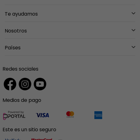
Te ayudamos
Mis pedidos
Nosotros
Mi carrito
Sobre nosotros
Países
Entregas y Devoluciones
Tiendas
Preguntas Frecuentes
Mexico
Contáctanos
Redes sociales
Garantías
Guatemala
Ventas Institucionales
Costa Rica
Medios de pago
El Salvador
Panama
Puerto Rico
Este es un sitio seguro
Colombia