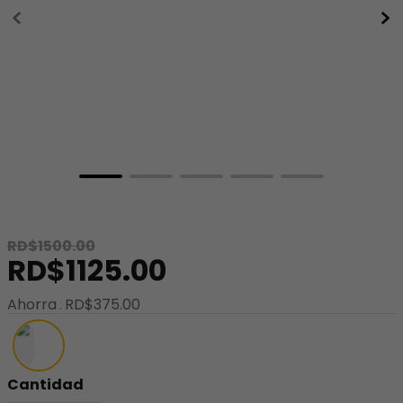
8
.
minnie
9
.
stitch
10
.
maletas
RD$
1500
.
00
RD$
1125
.
00
Ahorra
RD$
375
.
00
Cantidad