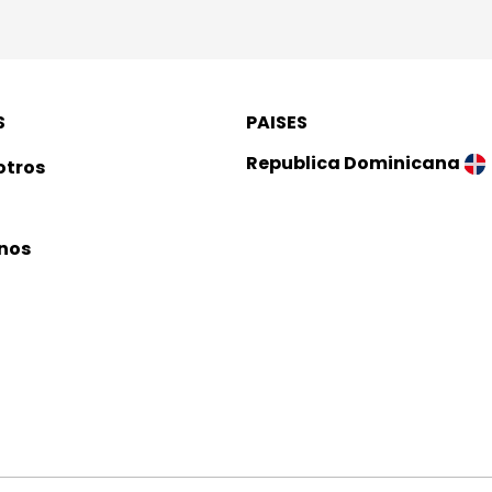
S
PAISES
Republica Dominicana
otros
Mexico
nos
Guatemala
Costa Rica
El Salvador
Panama
Puerto Rico