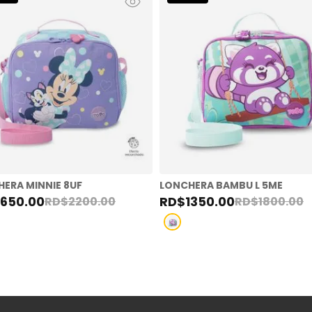
ERA MINNIE 8UF
LONCHERA BAMBU L 5ME
1650
.
00
RD$
1350
.
00
RD$
2200
.
00
RD$
1800
.
00