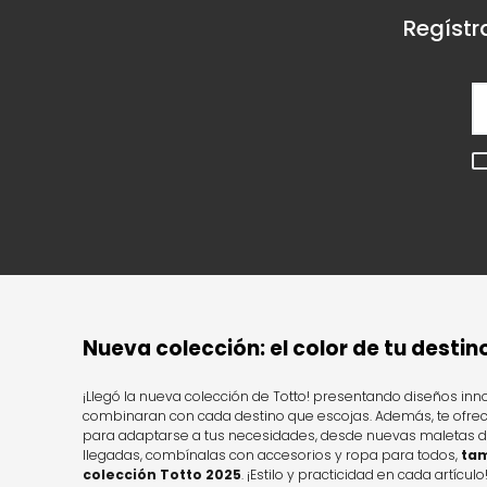
Regístr
Nueva colección: el color de tu destin
¡Llegó la nueva colección de Totto! presentando diseños in
combinaran con cada destino que escojas. Además, te ofr
para adaptarse a tus necesidades, desde nuevas maletas de
llegadas, combínalas con accesorios y ropa para todos,
tam
colección Totto 2025
. ¡Estilo y practicidad en cada artículo!