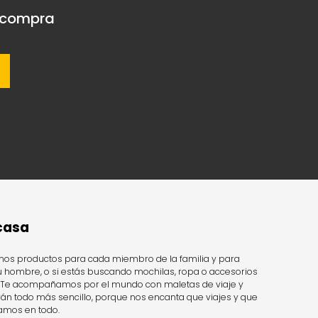
a compra
 casa
os productos para cada miembro de la familia y para
u hombre, o si estás buscando mochilas, ropa o accesorios
do. Te acompañamos por el mundo con maletas de viaje y
n todo más sencillo, porque nos encanta que viajes y que
tamos en todo.