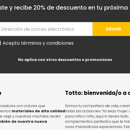
ate y recibe 20% de descuento en tu próxim
ENVIAR
Acepto términos y condiciones
No aplica con otros descuentos o promociones
o
Totto: bienvenida/o a
novadores con colores que
Somos tu compañero de vida, cream
ecemos
materiales de alta calidad
todas las ocasiones. Ya seas mujer 
 viaje y nuestras mochilas recién
para niña o niño, aquí lo tienes to
bién de nuestra nueva
complementos perfectos que te hará
.
vivas maravillosas experiencias. Es