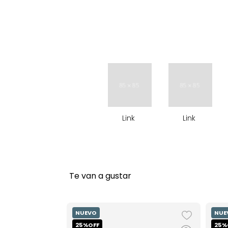
9
.
stitch
10
.
maletas
Link
Link
Te van a gustar