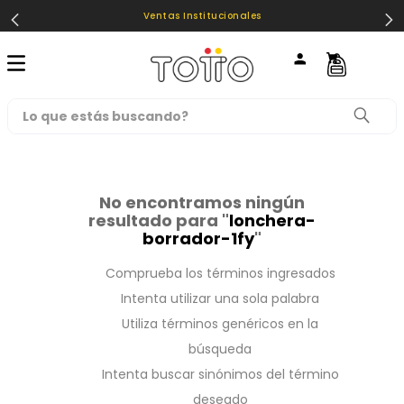
Ventas Institucionales
Lo que estás buscando?
TÉRMINOS MÁS BUSCADOS
1
.
loncheras
No encontramos ningún
resultado para "
lonchera-
2
.
mochilas
borrador-1fy
"
3
.
cartuchera
Comprueba los términos ingresados
4
.
lonchera
Intenta utilizar una sola palabra
5
.
mochila
Utiliza términos genéricos en la
búsqueda
6
.
toy story
Intenta buscar sinónimos del término
7
.
spiderman
deseado