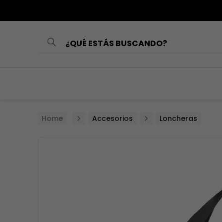
¿QUÉ ESTÁS BUSCANDO?
TÉRMINOS MÁS
BUSCADOS
1
.
loncheras
2
.
mochilas
Accesorios
Loncheras
3
.
cartuchera
4
.
lonchera
5
.
mochila
6
.
toy story
7
.
spiderman
8
.
minnie