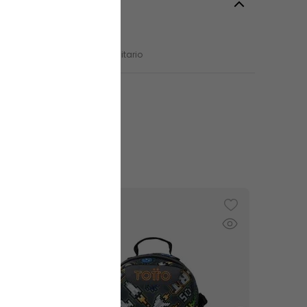
es
Negro
o
:
Grande
:
Mujer
dad
:
Estudio
Trabajo
Universitario