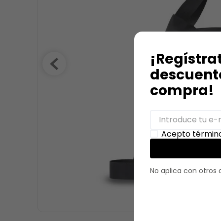
9
.
stitch
10
.
maletas
¡Regístra
descuento
compra!
Acepto término
No aplica con otros