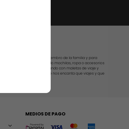
 casa
os productos para cada miembro de la familia y para
u hombre, o si estás buscando mochilas, ropa o accesorios
do. Te acompañamos por el mundo con maletas de viaje y
n todo más sencillo, porque nos encanta que viajes y que
tamos en todo.
MEDIOS DE PAGO