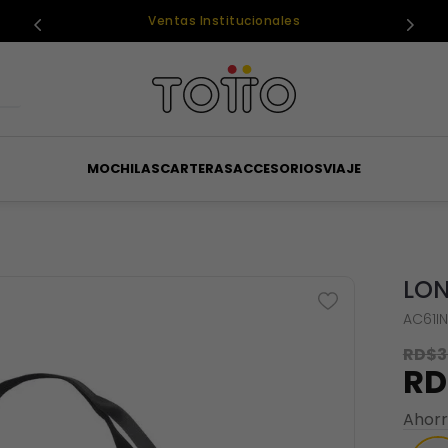
Ventas Institucionales
MOCHILAS
CARTERAS
ACCESORIOS
VIAJE
LON
AC61I
RD$
3
RD
Ahor