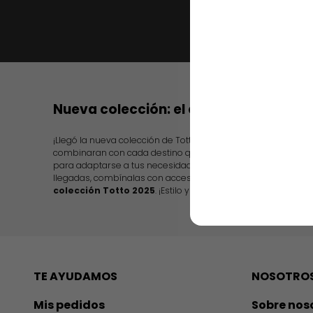
Nueva colección: el color de tu destin
¡Llegó la nueva colección de Totto! presentando diseños in
combinaran con cada destino que escojas. Además, te ofr
para adaptarse a tus necesidades, desde nuevas maletas de
llegadas, combínalas con accesorios y ropa para todos,
tam
colección Totto 2025
. ¡Estilo y practicidad en cada artículo!
TE AYUDAMOS
NOSOTRO
Mis pedidos
Sobre nos