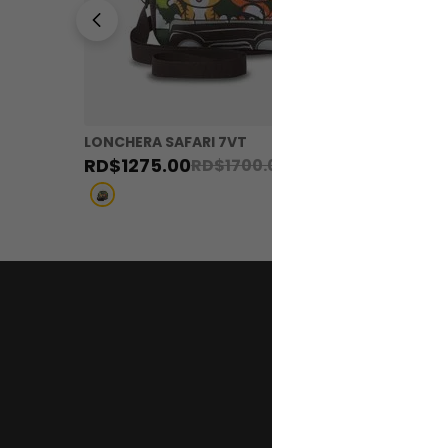
LONCHERA SAFARI 7VT
LONCHER
RD$
1275
.
00
RD$
131
RD$
1700
.
00
Regístr