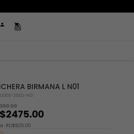
CHERA BIRMANA L N01
ND056-2610Z-N01
300
.
00
$
2475
.
00
ra
RD$
825
.
00