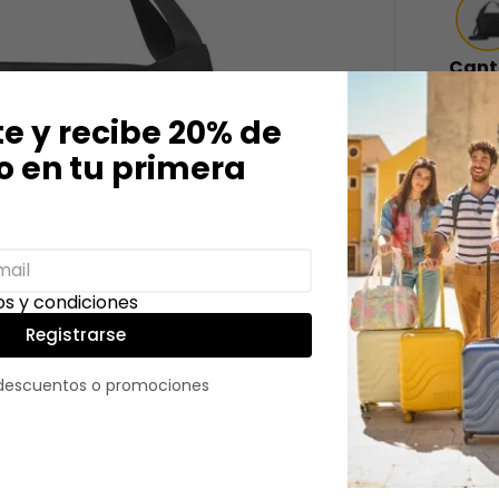
Cant
－
te y recibe 20% de
 en tu primera
Descri
s y condiciones
¡Lleva 
Registrarse
Birmana
y repel
 descuentos o promociones
según 
incluye
moderno
hombro 