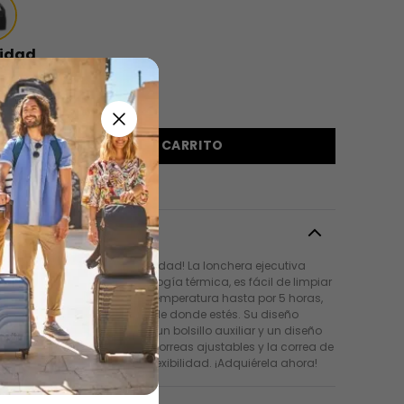
idad
＋
AGREGAR AL CARRITO
pción
tu almuerzo con total comodidad! La lonchera ejecutiva
 grande cuenta con tecnología térmica, es fácil de limpiar
ente a líquidos. Mantiene la temperatura hasta por 5 horas,
las condiciones climáticas de donde estés. Su diseño
 un bolsillo interno de malla, un bolsillo auxiliar y un diseño
 con placa metálica. Las correas ajustables y la correa de
removible te ofrecen más flexibilidad. ¡Adquiérela ahora!