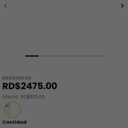
8
.
minnie
9
.
stitch
10
.
maletas
RD$
3300
.
00
RD$
2475
.
00
Ahorra
RD$
825
.
00
Cantidad