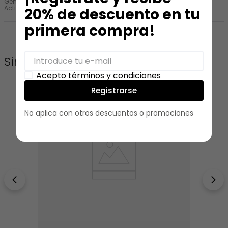
Género
:
Mujer
Actividad
:
Estudio
Trabajo
Universitario
20% de descuento en tu
primera compra!
Similares
Acepto términos y condiciones
Registrarse
No aplica con otros descuentos o promociones