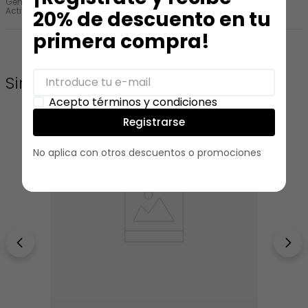
Género
:
Mujer
Actividad
:
Estudio
Trabajo
Universitario
20% de descuento en tu
primera compra!
Similares
Acepto términos y condiciones
Registrarse
No aplica con otros descuentos o promociones