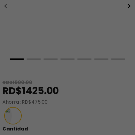
8
.
minnie
9
.
stitch
10
.
maletas
RD$
1900
.
00
RD$
1425
.
00
Ahorra
RD$
475
.
00
Cantidad