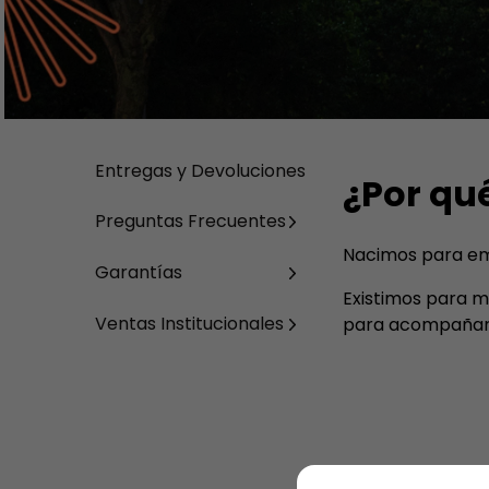
9
.
stitch
10
.
maletas
Entregas y Devoluciones
¿Por qu
Preguntas Frecuentes
Nacimos para emp
Garantías
Existimos para m
Ventas Institucionales
para acompañarlo