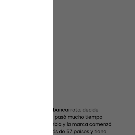
ábrica de cuero casi en bancarrota, decide
 de morrales y bolsos. No pasó mucho tiempo
 de los clientes en Colombia y la marca comenzó
ca está presente en más de 57 países y tiene