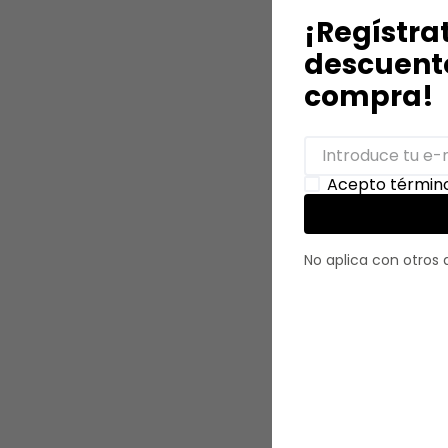
¡Regístra
descuento
compra!
Acepto término
No aplica con otros