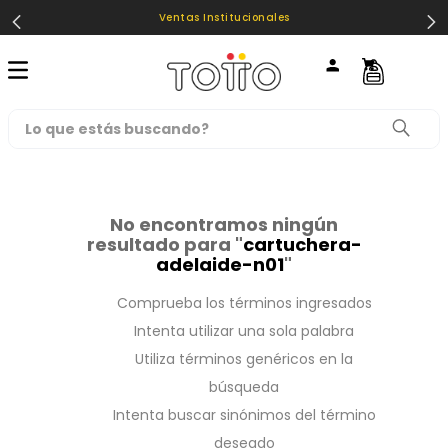
Ventas Institucionales
Lo que estás buscando?
TÉRMINOS MÁS BUSCADOS
1
.
loncheras
No encontramos ningún
resultado para "
cartuchera-
2
.
mochilas
adelaide-n01
"
3
.
cartuchera
Comprueba los términos ingresados
4
.
lonchera
Intenta utilizar una sola palabra
5
.
mochila
Utiliza términos genéricos en la
búsqueda
6
.
toy story
Intenta buscar sinónimos del término
7
.
spiderman
deseado