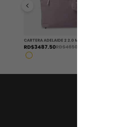
CARTERA ADELAIDE 2 2.0 M16
CARTERA
RD$
3487
.
50
RD$
21
RD$
4650
.
00
Regístr