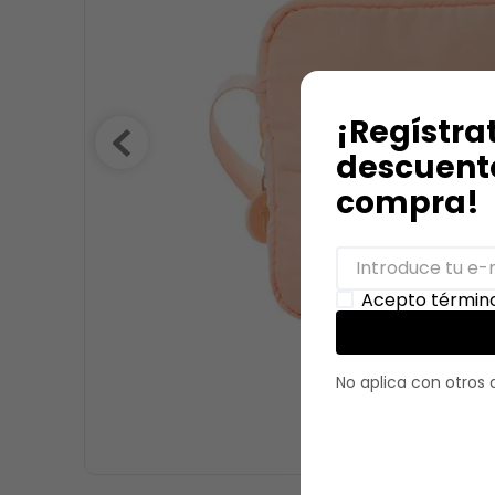
9
.
stitch
10
.
maletas
¡Regístra
descuento
compra!
Acepto término
No aplica con otros