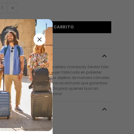
＋
AGREGAR AL CARRITO
pción
menta tu look diario con la cartera crossbody Sevilla! Este
io pequeño y liviano para mujer, fabricado en poliéster
l tacto, es ideal para llevar tus objetos de manera cómoda
ra. Su diseño incluye un sistema acolchado que garantiza
onfort. Es el accesorio perfecto para quienes buscan
idad. ¡Llévalo contigo hoy mismo!
es
Rosado
o
:
Pequeño
:
Mujer
18 a 25 Años
+ 26 Años