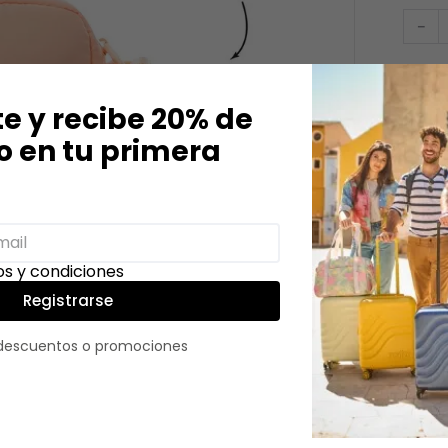
－
te y recibe 20% de
 en tu primera
Descri
¡Comple
accesor
suave a
s y condiciones
y segu
mayor c
Registrarse
practic
 descuentos o promociones
Detall
Color
:
Tamañ
Género
Edad
: