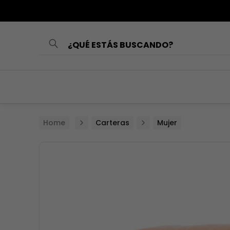
¿QUÉ ESTÁS BUSCANDO?
TÉRMINOS MÁS
BUSCADOS
1
.
loncheras
2
.
mochilas
Carteras
Mujer
3
.
cartuchera
4
.
lonchera
5
.
mochila
6
.
toy story
7
.
spiderman
8
.
minnie