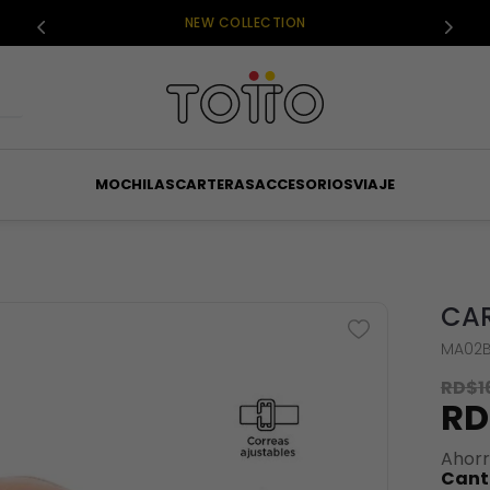
NEW COLLECTION
MOCHILAS
CARTERAS
ACCESORIOS
VIAJE
CAR
MA02B
RD$
1
RD
Ahor
Cant