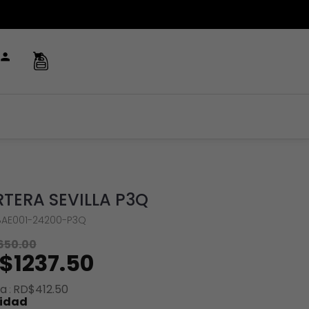
TERA SEVILLA P3Q
AE001-24200-P3Q
650
.
00
$
1237
.
50
ra
RD$
412
.
50
idad