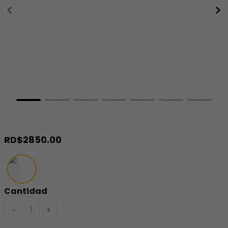
8
.
minnie
9
.
stitch
10
.
maletas
RD$
2850
.
00
Cantidad
－
＋