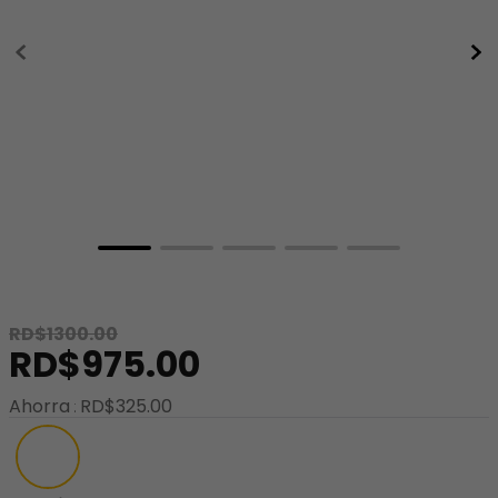
8
.
minnie
9
.
stitch
10
.
maletas
RD$
1300
.
00
RD$
975
.
00
Ahorra
RD$
325
.
00