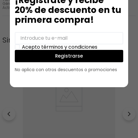
¡Regístrate y recibe
Género
:
Mujer
20% de descuento en tu
Actividad
:
Viaje
Athleisure
primera compra!
Similares
Acepto términos y condiciones
Registrarse
No aplica con otros descuentos o promociones