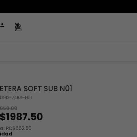
LETERA SOFT SUB N01
D913-2410E-N01
650
.
00
$
1987
.
50
ra
RD$
662
.
50
idad