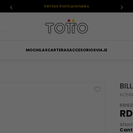
Ventas Institucionales
MOCHILAS
CARTERAS
ACCESORIOS
VIAJE
BIL
AC51IN
RD$
2
RD
Ahor
Cant