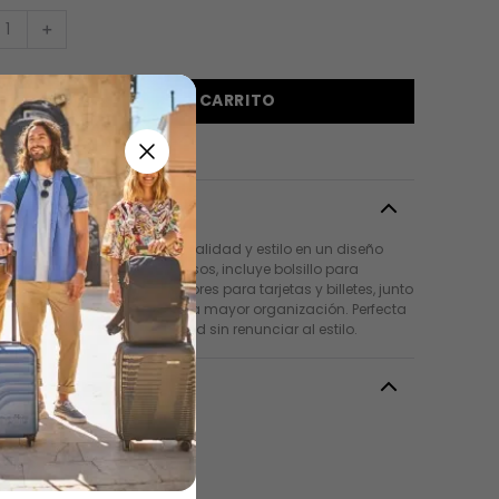
＋
AGREGAR AL CARRITO
pción
lletera soft sub ofrece funcionalidad y estilo en un diseño
e. Con tres cuerpos espaciosos, incluye bolsillo para
, RFID blocker y organizadores para tarjetas y billetes, junto
bolsillo interno en malla para mayor organización. Perfecta
 mujer que busca practicidad sin renunciar al estilo.
es
Negro
o
:
Pequeño
:
Mujer
18 a 25 Años
+ 26 Años
dad
:
Moda
Casual