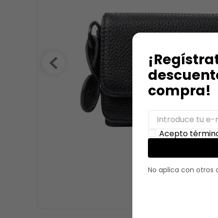
9
.
stitch
10
.
maletas
¡Regístra
descuento
compra!
Acepto término
No aplica con otros