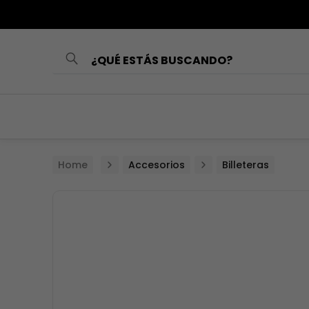
¿QUÉ ESTÁS BUSCANDO?
TÉRMINOS MÁS
BUSCADOS
1
.
loncheras
2
.
mochilas
Accesorios
Billeteras
3
.
cartuchera
4
.
lonchera
5
.
mochila
6
.
toy story
7
.
spiderman
8
.
minnie