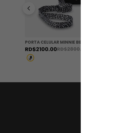
PORTA CELULAR MINNIE BE YOU 8BV
PORTA D
8BLM
RD$
2100
.
00
RD$
2800
.
00
RD$
712
Regístr