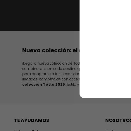
Nueva colección: el color de tu destin
¡Llegó la nueva colección de Totto! presentando diseños in
combinaran con cada destino que escojas. Además, te ofr
para adaptarse a tus necesidades, desde nuevas maletas de
llegadas, combínalas con accesorios y ropa para todos,
tam
colección Totto 2025
. ¡Estilo y practicidad en cada artículo!
TE AYUDAMOS
NOSOTRO