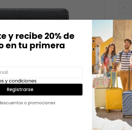
－
te y recibe 20% de
 en tu primera
Descri
Esta bi
elegant
monedas
s y condiciones
con un 
para la
Registrarse
Detall
 descuentos o promociones
Color
:
Tamañ
Género
Edad
:
Activi