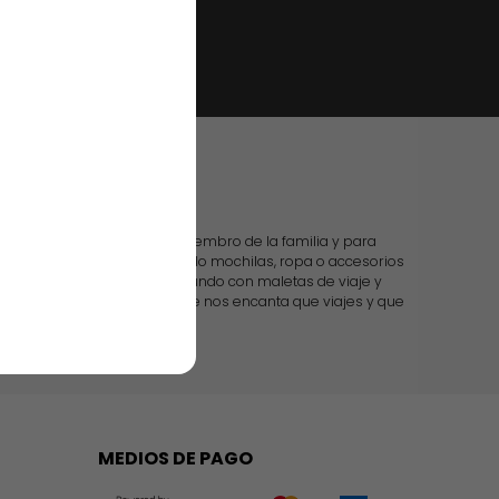
 casa
os productos para cada miembro de la familia y para
u hombre, o si estás buscando mochilas, ropa o accesorios
do. Te acompañamos por el mundo con maletas de viaje y
n todo más sencillo, porque nos encanta que viajes y que
tamos en todo.
MEDIOS DE PAGO